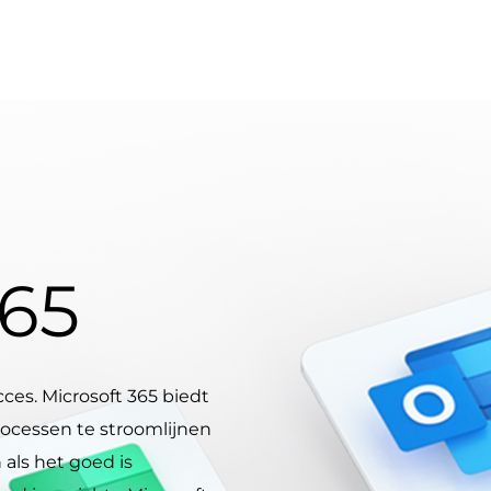
365
ucces. Microsoft 365 biedt
cessen te stroomlijnen
 als het goed is