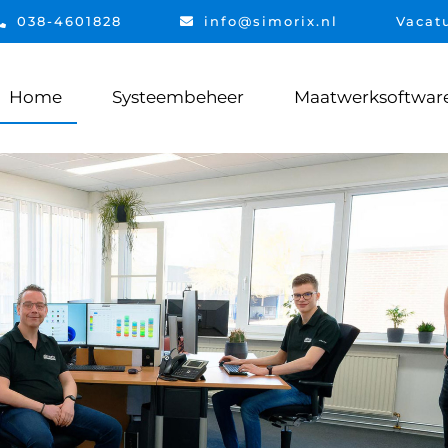
038-4601828
info@simorix.nl
Vacat
Home
Systeembeheer
Maatwerksoftwar