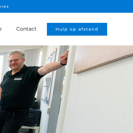
ures
e
Contact
Hulp op afstand