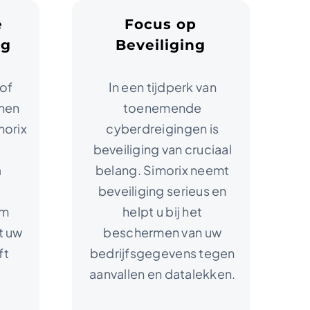
e
Focus op
ng
Beveiliging
 of
In een tijdperk van
men
toenemende
morix
cyberdreigingen is
beveiliging van cruciaal
n
belang. Simorix neemt
beveiliging serieus en
m
helpt u bij het
t uw
beschermen van uw
ft
bedrijfsgegevens tegen
aanvallen en datalekken.