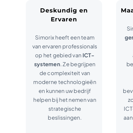
Deskundig en
Maa
Ervaren
Si
Simorix heeft een team
ge
van ervaren professionals
op het gebied van
ICT-
systemen
. Ze begrijpen
be
de complexiteit van
moderne technologieën
en kunnen uw bedrijf
beve
helpen bij het nemen van
z
strategische
ICT
beslissingen.
aan