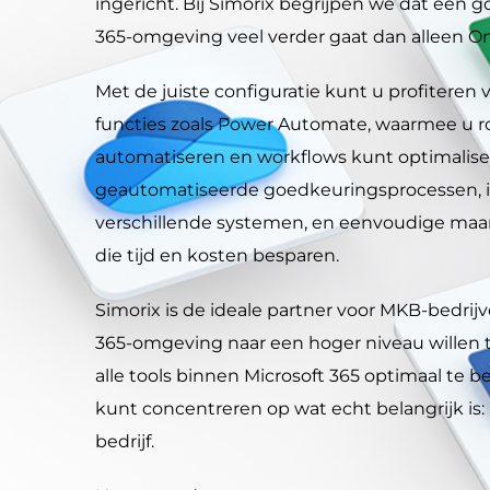
ingericht. Bij Simorix begrijpen we dat een g
365-omgeving veel verder gaat dan alleen O
Met de juiste configuratie kunt u profitere
functies zoals Power Automate, waarmee u 
automatiseren en workflows kunt optimalise
geautomatiseerde goedkeuringsprocessen, i
verschillende systemen, en eenvoudige maar
die tijd en kosten besparen.
Simorix is de ideale partner voor MKB-bedrij
365-omgeving naar een hoger niveau willen t
alle tools binnen Microsoft 365 optimaal te b
kunt concentreren op wat echt belangrijk is:
bedrijf.