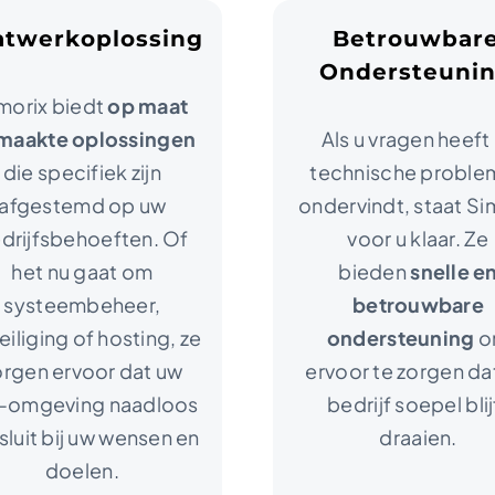
twerkoplossing
Betrouwbar
Ondersteuni
morix biedt
op maat
maakte oplossingen
Als u vragen heeft
die specifiek zijn
technische proble
afgestemd op uw
ondervindt, staat Si
drijfsbehoeften. Of
voor u klaar. Ze
het nu gaat om
bieden
snelle e
systeembeheer,
betrouwbare
iliging of hosting, ze
ondersteuning
o
orgen ervoor dat uw
ervoor te zorgen da
-omgeving naadloos
bedrijf soepel blij
sluit bij uw wensen en
draaien.
doelen.