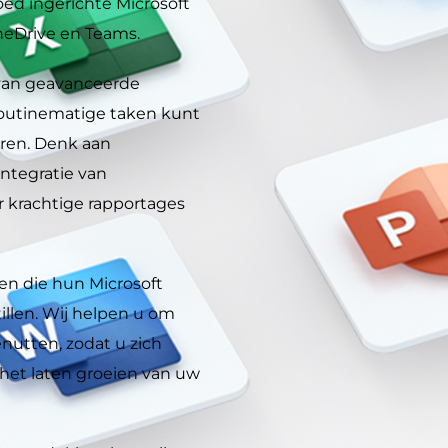
oed ingerichte Microsoft
neDrive en Teams.
n van geavanceerde
routinematige taken kunt
ren. Denk aan
ntegratie van
 krachtige rapportages
ven die hun Microsoft
illen. Wij helpen u om
enutten, zodat u zich
 het laten groeien van uw